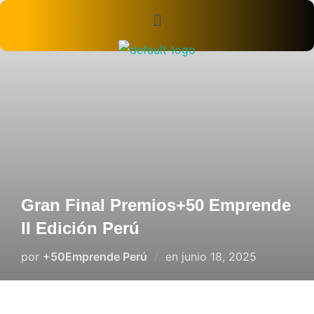
Gran Final Premios+50 Emprende
II Edición Perú
por
+50Emprende Perú
en
junio 18, 2025